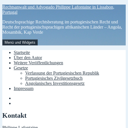
Zum
Rechtsanwalt und Advogado Philippe Lafontaine in Lissabon,
Inhalt
Portugal
springen
Deutschsprachige Rechtsberatung im portugiesischen Recht und
Recht der portugiesischsprachigen afrikanischen Länder – Angola,
Mosambik, Kap Verde
Menü und Widgets
Startseite
Über den Autor
Weitere Veröffentlichungen
Gesetze
Verfassung der Portugiesischen Republik
Portugiesisches Zivilgesetzbuch
Angolanisches Investitionsgesetz
Impressum
Menüelement
Menüelement
Kontakt
Philippe Lafontaine