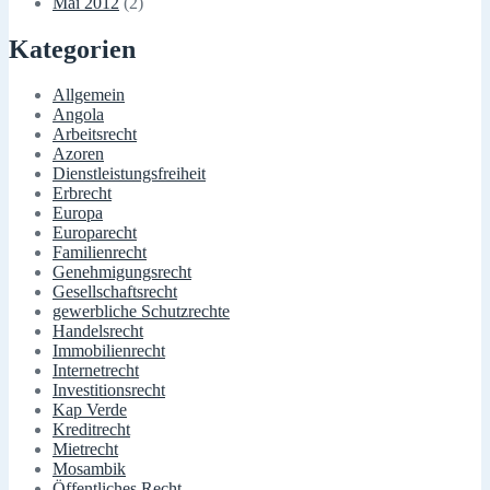
Mai 2012
(2)
Kategorien
Allgemein
Angola
Arbeitsrecht
Azoren
Dienstleistungsfreiheit
Erbrecht
Europa
Europarecht
Familienrecht
Genehmigungsrecht
Gesellschaftsrecht
gewerbliche Schutzrechte
Handelsrecht
Immobilienrecht
Internetrecht
Investitionsrecht
Kap Verde
Kreditrecht
Mietrecht
Mosambik
Öffentliches Recht