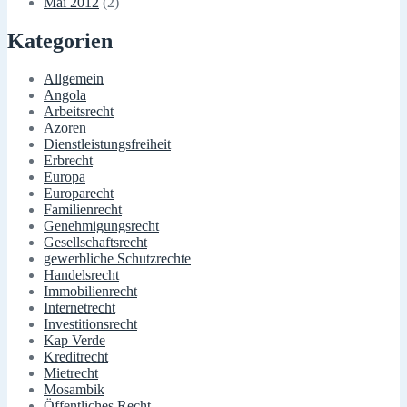
Mai 2012
(2)
Kategorien
Allgemein
Angola
Arbeitsrecht
Azoren
Dienstleistungsfreiheit
Erbrecht
Europa
Europarecht
Familienrecht
Genehmigungsrecht
Gesellschaftsrecht
gewerbliche Schutzrechte
Handelsrecht
Immobilienrecht
Internetrecht
Investitionsrecht
Kap Verde
Kreditrecht
Mietrecht
Mosambik
Öffentliches Recht