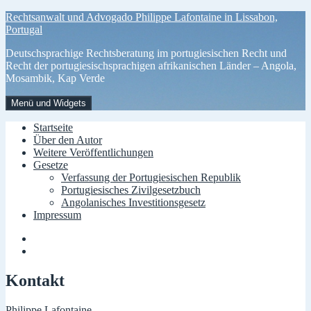
Zum
Rechtsanwalt und Advogado Philippe Lafontaine in Lissabon,
Inhalt
Portugal
springen
Deutschsprachige Rechtsberatung im portugiesischen Recht und
Recht der portugiesischsprachigen afrikanischen Länder – Angola,
Mosambik, Kap Verde
Menü und Widgets
Startseite
Über den Autor
Weitere Veröffentlichungen
Gesetze
Verfassung der Portugiesischen Republik
Portugiesisches Zivilgesetzbuch
Angolanisches Investitionsgesetz
Impressum
Menüelement
Menüelement
Kontakt
Philippe Lafontaine