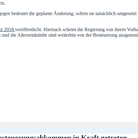
en.
en bedeutet die geplante Änderung, sofern sie tatsächlich umgesetzt 
etz 2018
veröffentlicht. Hiernach scheint die Regierung von ihrem Vorh
rt und die Alterseinkünfte sind weiterhin von der Besteuerung ausgeno
esteuerungsabkommen in Kraft getreten