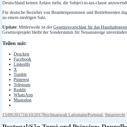
Deutschland keinen Anlass mehr, die Subject-to-tax-clause anzuwend
Für deutsche Bezieher von Beamtenpensionen und Betriebsrenten dageg
zu einem niedrigen Satz.
Update
: Mittlerweile ist der
Gesetzesvorschlag für das Haushaltsges
Gesetzesprojekt bleibt der Sonderstatuts für Neuansässige unverände
Teilen mit:
Drucken
Facebook
LinkedIn
X
Tumblr
Pinterest
Telegram
Reddit
WhatsApp
Mastodon
Veröffentlicht
Autor
Kategorien
15/09/2017
16/10/2017
Rechtsanwalt Lafontaine
Portugal
,
Steuerrecht
am
Portugal/São Tomé und Príncipe: Doppelb