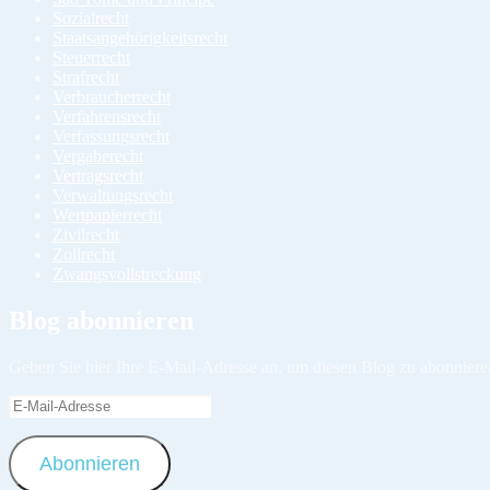
Sozialrecht
Staatsangehörigkeitsrecht
Steuerrecht
Strafrecht
Verbraucherrecht
Verfahrensrecht
Verfassungsrecht
Vergaberecht
Vertragsrecht
Verwaltungsrecht
Wertpapierrecht
Zivilrecht
Zollrecht
Zwangsvollstreckung
Blog abonnieren
Geben Sie hier Ihre E-Mail-Adresse an, um diesen Blog zu abonniere
E-
Mail-
Adresse
Abonnieren