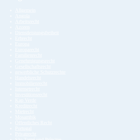
Allgemein
Angola
Arbeitsrecht
Azoren
Dienstleistungsfreiheit
Erbrecht
Europa
Europarecht
Familienrecht
Genehmigungsrecht
Gesellschaftsrecht
gewerbliche Schutzrechte
Handelsrecht
Immobilienrecht
Internetrecht
Investitionsrecht
Kap Verde
Kreditrecht
Mietrecht
Mosambik
Öffentliches Recht
Portugal
Privatrecht
São Tomé und Príncipe