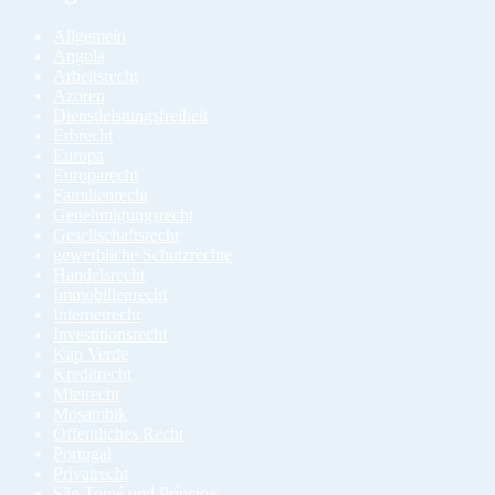
Allgemein
Angola
Arbeitsrecht
Azoren
Dienstleistungsfreiheit
Erbrecht
Europa
Europarecht
Familienrecht
Genehmigungsrecht
Gesellschaftsrecht
gewerbliche Schutzrechte
Handelsrecht
Immobilienrecht
Internetrecht
Investitionsrecht
Kap Verde
Kreditrecht
Mietrecht
Mosambik
Öffentliches Recht
Portugal
Privatrecht
São Tomé und Príncipe