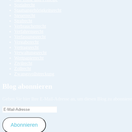
Sozialrecht
Staatsangehörigkeitsrecht
Steuerrecht
Strafrecht
Verbraucherrecht
Verfahrensrecht
Verfassungsrecht
Vergaberecht
Vertragsrecht
Verwaltungsrecht
Wertpapierrecht
Zivilrecht
Zollrecht
Zwangsvollstreckung
Blog abonnieren
Geben Sie hier Ihre E-Mail-Adresse an, um diesen Blog zu abonniere
E-
Mail-
Adresse
Abonnieren