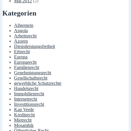
Mai 2012
(2)
Kategorien
Allgemein
Angola
Arbeitsrecht
Azoren
Dienstleistungsfreiheit
Erbrecht
Europa
Europarecht
Familienrecht
Genehmigungsrecht
Gesellschaftsrecht
gewerbliche Schutzrechte
Handelsrecht
Immobilienrecht
Internetrecht
Investitionsrecht
Kap Verde
Kreditrecht
Mietrecht
Mosambik
Öffentliches Recht