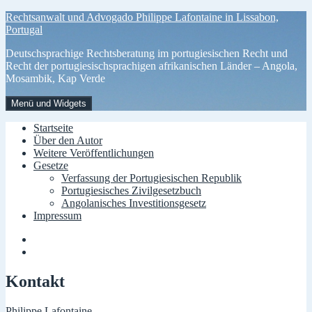
Zum
Rechtsanwalt und Advogado Philippe Lafontaine in Lissabon,
Inhalt
Portugal
springen
Deutschsprachige Rechtsberatung im portugiesischen Recht und
Recht der portugiesischsprachigen afrikanischen Länder – Angola,
Mosambik, Kap Verde
Menü und Widgets
Startseite
Über den Autor
Weitere Veröffentlichungen
Gesetze
Verfassung der Portugiesischen Republik
Portugiesisches Zivilgesetzbuch
Angolanisches Investitionsgesetz
Impressum
Menüelement
Menüelement
Kontakt
Philippe Lafontaine