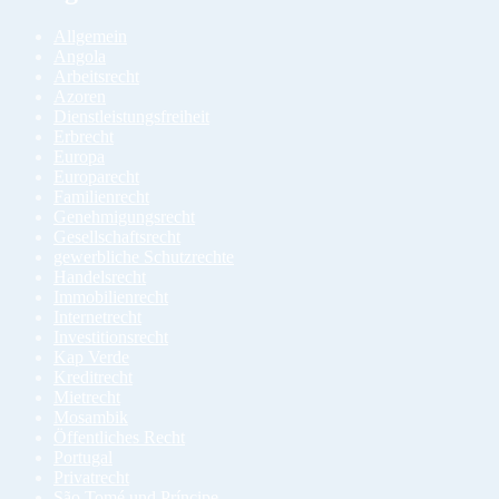
Allgemein
Angola
Arbeitsrecht
Azoren
Dienstleistungsfreiheit
Erbrecht
Europa
Europarecht
Familienrecht
Genehmigungsrecht
Gesellschaftsrecht
gewerbliche Schutzrechte
Handelsrecht
Immobilienrecht
Internetrecht
Investitionsrecht
Kap Verde
Kreditrecht
Mietrecht
Mosambik
Öffentliches Recht
Portugal
Privatrecht
São Tomé und Príncipe