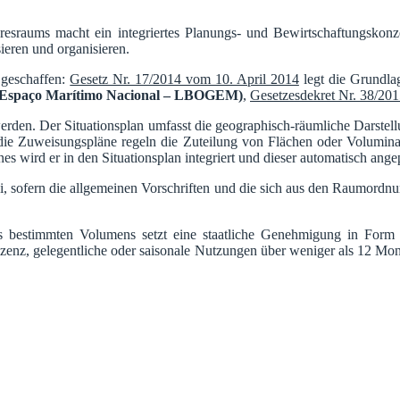
esraums macht ein integriertes Planungs- und Bewirtschaftungskonze
ieren und organisieren.
 geschaffen:
Gesetz Nr. 17/2014 vom 10. April 2014
legt die Grundla
do Espaço Marítimo Nacional – LBOGEM)
,
Gesetzesdekret Nr. 38/20
rden. Der Situationsplan umfasst die geographisch-räumliche Darstellu
ie Zuweisungspläne regeln die Zuteilung von Flächen oder Volumina 
 wird er in den Situationsplan integriert und dieser automatisch angep
rei, sofern die allgemeinen Vorschriften und die sich aus den Raumor
s bestimmten Volumens setzt eine staatliche Genehmigung in Form 
izenz, gelegentliche oder saisonale Nutzungen über weniger als 12 Mona