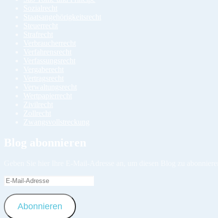
Sozialrecht
Staatsangehörigkeitsrecht
Steuerrecht
Strafrecht
Verbraucherrecht
Verfahrensrecht
Verfassungsrecht
Vergaberecht
Vertragsrecht
Verwaltungsrecht
Wertpapierrecht
Zivilrecht
Zollrecht
Zwangsvollstreckung
Blog abonnieren
Geben Sie hier Ihre E-Mail-Adresse an, um diesen Blog zu abonniere
E-
Mail-
Adresse
Abonnieren