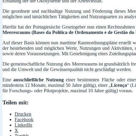
Erhaltung der der Ökosysteme und der Artenvielfalt.
Die geordnete und nachhaltige Nutzung und Förderung dieses Meer
möglichen und tatsächlichen Tätigkeiten und Nutzungsarten zu analys
Hierfür hat der Portugiesische Gesetzgeber nun einen Rechtsrahmen
Meeresraums (Bases da Política de Ordenamento e de Gestão 
Auf dieser Basis können nun maritime Raumordnungspläne erstellt we
der bestehenden und möglichen Werte, Nutzungen und Aktivitäten, d
sowie deren Voraussetzungen. Mit Genehmigung eines Zuteilungsplanes
Die gemeinschaftliche Nutzung des Meeresraums ist grundsätzlich f
und die Umwelt und die Gewässerqualität nicht geschädigt werden.
Eine
ausschließliche Nutzung
einer bestimmten Fläche oder eine
mindestens 12 Monate, maximal 50 Jahre gültig), einer „
Licença
“ (L
für Forschungs- oder Pilotprojekte, maximal 10 Jahre gültig) voraus.
Teilen mit:
Drucken
Facebook
LinkedIn
X
Tumblr