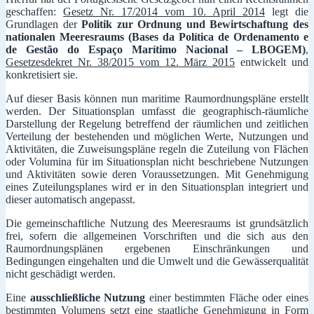
geschaffen:
Gesetz Nr. 17/2014 vom 10. April 2014
legt die
Grundlagen der
Politik zur Ordnung und Bewirtschaftung des
nationalen Meeresraums (Bases da Política de Ordenamento e
de Gestão do Espaço Marítimo Nacional – LBOGEM)
,
Gesetzesdekret Nr. 38/2015 vom 12. März 2015
entwickelt und
konkretisiert sie.
Auf dieser Basis können nun maritime Raumordnungspläne erstellt
werden. Der Situationsplan umfasst die geographisch-räumliche
Darstellung der Regelung betreffend der räumlichen und zeitlichen
Verteilung der bestehenden und möglichen Werte, Nutzungen und
Aktivitäten, die Zuweisungspläne regeln die Zuteilung von Flächen
oder Volumina für im Situationsplan nicht beschriebene Nutzungen
und Aktivitäten sowie deren Voraussetzungen. Mit Genehmigung
eines Zuteilungsplanes wird er in den Situationsplan integriert und
dieser automatisch angepasst.
Die gemeinschaftliche Nutzung des Meeresraums ist grundsätzlich
frei, sofern die allgemeinen Vorschriften und die sich aus den
Raumordnungsplänen ergebenen Einschränkungen und
Bedingungen eingehalten und die Umwelt und die Gewässerqualität
nicht geschädigt werden.
Eine
ausschließliche Nutzung
einer bestimmten Fläche oder eines
bestimmten Volumens setzt eine staatliche Genehmigung in Form