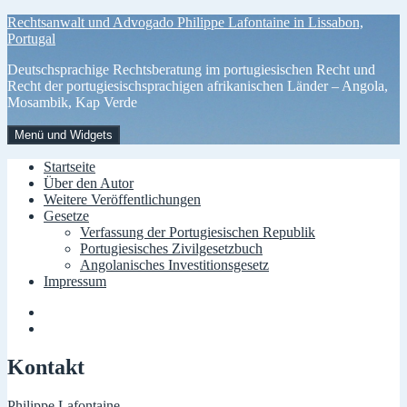
Zum
Rechtsanwalt und Advogado Philippe Lafontaine in Lissabon,
Inhalt
Portugal
springen
Deutschsprachige Rechtsberatung im portugiesischen Recht und
Recht der portugiesischsprachigen afrikanischen Länder – Angola,
Mosambik, Kap Verde
Menü und Widgets
Startseite
Über den Autor
Weitere Veröffentlichungen
Gesetze
Verfassung der Portugiesischen Republik
Portugiesisches Zivilgesetzbuch
Angolanisches Investitionsgesetz
Impressum
Menüelement
Menüelement
Kontakt
Philippe Lafontaine