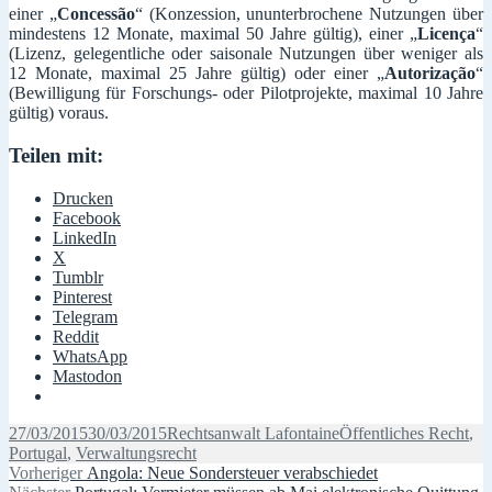
einer „
Concessão
“ (Konzession, ununterbrochene Nutzungen über
mindestens 12 Monate, maximal 50 Jahre gültig), einer „
Licença
“
(Lizenz, gelegentliche oder saisonale Nutzungen über weniger als
12 Monate, maximal 25 Jahre gültig) oder einer „
Autorização
“
(Bewilligung für Forschungs- oder Pilotprojekte, maximal 10 Jahre
gültig) voraus.
Teilen mit:
Drucken
Facebook
LinkedIn
X
Tumblr
Pinterest
Telegram
Reddit
WhatsApp
Mastodon
Veröffentlicht
Autor
Kategorien
27/03/2015
30/03/2015
Rechtsanwalt Lafontaine
Öffentliches Recht
,
am
Portugal
,
Verwaltungsrecht
Beitragsnavigation
Vorheriger
Vorheriger
Angola: Neue Sondersteuer verabschiedet
Nächster
Beitrag: