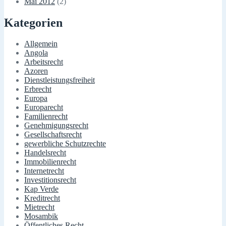
Mai 2012
(2)
Kategorien
Allgemein
Angola
Arbeitsrecht
Azoren
Dienstleistungsfreiheit
Erbrecht
Europa
Europarecht
Familienrecht
Genehmigungsrecht
Gesellschaftsrecht
gewerbliche Schutzrechte
Handelsrecht
Immobilienrecht
Internetrecht
Investitionsrecht
Kap Verde
Kreditrecht
Mietrecht
Mosambik
Öffentliches Recht