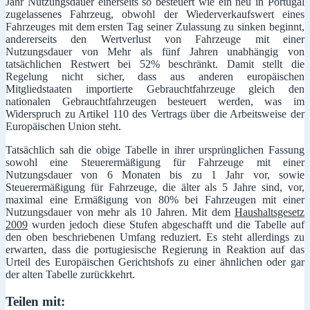
Jahr Nutzungsdauer einerseits so besteuert wie ein neu in Portugal
zugelassenes Fahrzeug, obwohl der Wiederverkaufswert eines
Fahrzeuges mit dem ersten Tag seiner Zulassung zu sinken beginnt,
andererseits den Wertverlust von Fahrzeuge mit einer
Nutzungsdauer von Mehr als fünf Jahren unabhängig von
tatsächlichen Restwert bei 52% beschränkt. Damit stellt die
Regelung nicht sicher, dass aus anderen europäischen
Mitgliedstaaten importierte Gebrauchtfahrzeuge gleich den
nationalen Gebrauchtfahrzeugen besteuert werden, was im
Widerspruch zu Artikel 110 des Vertrags über die Arbeitsweise der
Europäischen Union steht.
Tatsächlich sah die obige Tabelle in ihrer ursprünglichen Fassung
sowohl eine Steuerermäßigung für Fahrzeuge mit einer
Nutzungsdauer von 6 Monaten bis zu 1 Jahr vor, sowie
Steuerermäßigung für Fahrzeuge, die älter als 5 Jahre sind, vor,
maximal eine Ermäßigung von 80% bei Fahrzeugen mit einer
Nutzungsdauer von mehr als 10 Jahren. Mit dem
Haushaltsgesetz
2009
wurden jedoch diese Stufen abgeschafft und die Tabelle auf
den oben beschriebenen Umfang reduziert. Es steht allerdings zu
erwarten, dass die portugiesische Regierung in Reaktion auf das
Urteil des Europäischen Gerichtshofs zu einer ähnlichen oder gar
der alten Tabelle zurückkehrt.
Teilen mit: