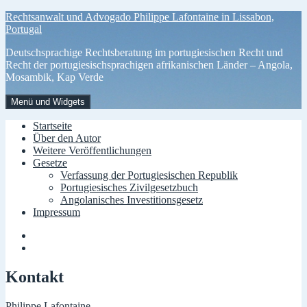
Zum
Rechtsanwalt und Advogado Philippe Lafontaine in Lissabon,
Inhalt
Portugal
springen
Deutschsprachige Rechtsberatung im portugiesischen Recht und
Recht der portugiesischsprachigen afrikanischen Länder – Angola,
Mosambik, Kap Verde
Menü und Widgets
Startseite
Über den Autor
Weitere Veröffentlichungen
Gesetze
Verfassung der Portugiesischen Republik
Portugiesisches Zivilgesetzbuch
Angolanisches Investitionsgesetz
Impressum
Menüelement
Menüelement
Kontakt
Philippe Lafontaine