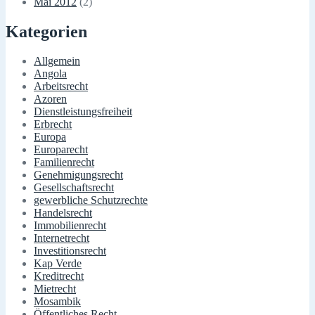
Mai 2012
(2)
Kategorien
Allgemein
Angola
Arbeitsrecht
Azoren
Dienstleistungsfreiheit
Erbrecht
Europa
Europarecht
Familienrecht
Genehmigungsrecht
Gesellschaftsrecht
gewerbliche Schutzrechte
Handelsrecht
Immobilienrecht
Internetrecht
Investitionsrecht
Kap Verde
Kreditrecht
Mietrecht
Mosambik
Öffentliches Recht