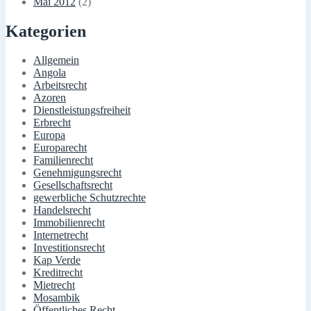
Mai 2012
(2)
Kategorien
Allgemein
Angola
Arbeitsrecht
Azoren
Dienstleistungsfreiheit
Erbrecht
Europa
Europarecht
Familienrecht
Genehmigungsrecht
Gesellschaftsrecht
gewerbliche Schutzrechte
Handelsrecht
Immobilienrecht
Internetrecht
Investitionsrecht
Kap Verde
Kreditrecht
Mietrecht
Mosambik
Öffentliches Recht