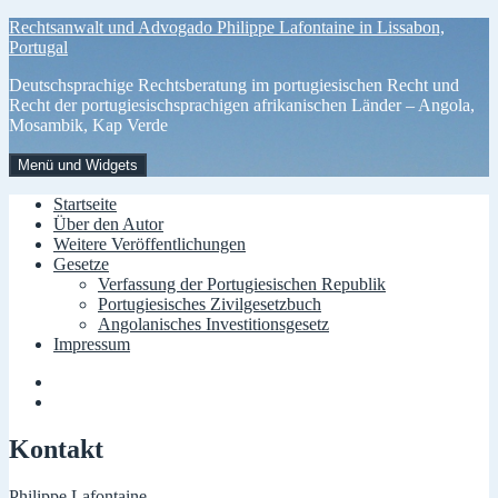
Zum
Rechtsanwalt und Advogado Philippe Lafontaine in Lissabon,
Inhalt
Portugal
springen
Deutschsprachige Rechtsberatung im portugiesischen Recht und
Recht der portugiesischsprachigen afrikanischen Länder – Angola,
Mosambik, Kap Verde
Menü und Widgets
Startseite
Über den Autor
Weitere Veröffentlichungen
Gesetze
Verfassung der Portugiesischen Republik
Portugiesisches Zivilgesetzbuch
Angolanisches Investitionsgesetz
Impressum
Menüelement
Menüelement
Kontakt
Philippe Lafontaine