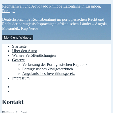
Zum
Rechtsanwalt und Advogado Philippe Lafontaine in Lissabon,
Inhalt
Portugal
springen
Deutschsprachige Rechtsberatung im portugiesischen Recht und
Recht der portugiesischsprachigen afrikanischen Länder – Angola,
Mosambik, Kap Verde
Menü und Widgets
Startseite
Über den Autor
Weitere Veröffentlichungen
Gesetze
Verfassung der Portugiesischen Republik
Portugiesisches Zivilgesetzbuch
Angolanisches Investitionsgesetz
Impressum
Menüelement
Menüelement
Kontakt
Philippe Lafontaine