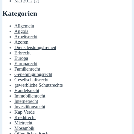
Mai 2012
(2)
Kategorien
Allgemein
Angola
Arbeitsrecht
Azoren
Dienstleistungsfreiheit
Erbrecht
Europa
Europarecht
Familienrecht
Genehmigungsrecht
Gesellschaftsrecht
gewerbliche Schutzrechte
Handelsrecht
Immobilienrecht
Internetrecht
Investitionsrecht
Kap Verde
Kreditrecht
Mietrecht
Mosambik
Öffentliches Recht