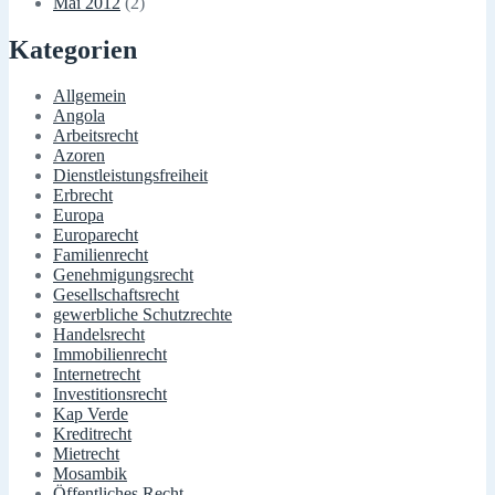
Mai 2012
(2)
Kategorien
Allgemein
Angola
Arbeitsrecht
Azoren
Dienstleistungsfreiheit
Erbrecht
Europa
Europarecht
Familienrecht
Genehmigungsrecht
Gesellschaftsrecht
gewerbliche Schutzrechte
Handelsrecht
Immobilienrecht
Internetrecht
Investitionsrecht
Kap Verde
Kreditrecht
Mietrecht
Mosambik
Öffentliches Recht