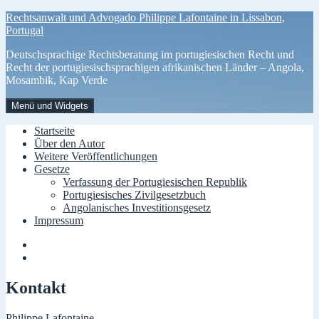
Zum
Rechtsanwalt und Advogado Philippe Lafontaine in Lissabon,
Inhalt
Portugal
springen
Deutschsprachige Rechtsberatung im portugiesischen Recht und
Recht der portugiesischsprachigen afrikanischen Länder – Angola,
Mosambik, Kap Verde
Menü und Widgets
Startseite
Über den Autor
Weitere Veröffentlichungen
Gesetze
Verfassung der Portugiesischen Republik
Portugiesisches Zivilgesetzbuch
Angolanisches Investitionsgesetz
Impressum
Menüelement
Menüelement
Kontakt
Philippe Lafontaine