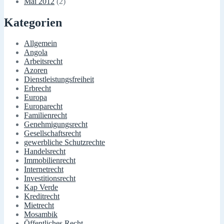
Mai 2012
(2)
Kategorien
Allgemein
Angola
Arbeitsrecht
Azoren
Dienstleistungsfreiheit
Erbrecht
Europa
Europarecht
Familienrecht
Genehmigungsrecht
Gesellschaftsrecht
gewerbliche Schutzrechte
Handelsrecht
Immobilienrecht
Internetrecht
Investitionsrecht
Kap Verde
Kreditrecht
Mietrecht
Mosambik
Öffentliches Recht