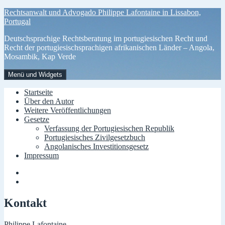
Zum
Rechtsanwalt und Advogado Philippe Lafontaine in Lissabon,
Inhalt
Portugal
springen
Deutschsprachige Rechtsberatung im portugiesischen Recht und
Recht der portugiesischsprachigen afrikanischen Länder – Angola,
Mosambik, Kap Verde
Menü und Widgets
Startseite
Über den Autor
Weitere Veröffentlichungen
Gesetze
Verfassung der Portugiesischen Republik
Portugiesisches Zivilgesetzbuch
Angolanisches Investitionsgesetz
Impressum
Menüelement
Menüelement
Kontakt
Philippe Lafontaine